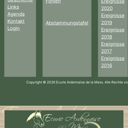
Fohlen
Ereignisse
Links
2020
Agenda
Ereignisse
Kontakt
2019
Abstammungstafel
Login
Ereignisse
2018
Ereignisse
2017
Ereignisse
2016
Copyright © 2026 Ecurie Ardennaise de la Mess. Alle Rechte vo